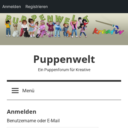
Anmelden
Registrieren
Zum
Inhalt
springen
Puppenwelt
Ein Puppenforum für Kreative
Menü
Anmelden
Benutzername oder E-Mail