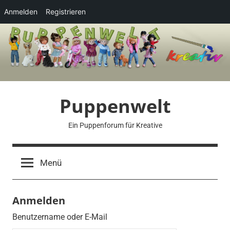
Anmelden
Registrieren
Zum
Inhalt
springen
Puppenwelt
Ein Puppenforum für Kreative
Menü
Anmelden
Benutzername oder E-Mail