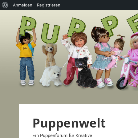
Über
Anmelden
Registrieren
Zum
WordPress
Inhalt
springen
Puppenwelt
Ein Puppenforum für Kreative