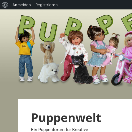
Über
Anmelden
Registrieren
Zum
WordPress
Inhalt
springen
Puppenwelt
Ein Puppenforum für Kreative