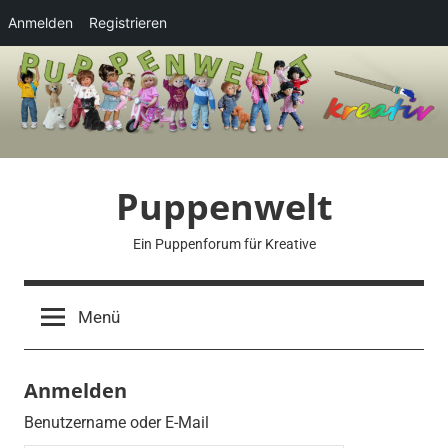
Anmelden
Registrieren
Zum
Inhalt
springen
Puppenwelt
Ein Puppenforum für Kreative
Menü
Anmelden
Benutzername oder E-Mail