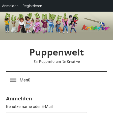
Anmelden
Registrieren
Zum
Inhalt
springen
Puppenwelt
Ein Puppenforum für Kreative
Menü
Anmelden
Benutzername oder E-Mail