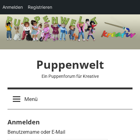
Anmelden
Registrieren
Zum
Inhalt
springen
Puppenwelt
Ein Puppenforum für Kreative
Menü
Anmelden
Benutzername oder E-Mail