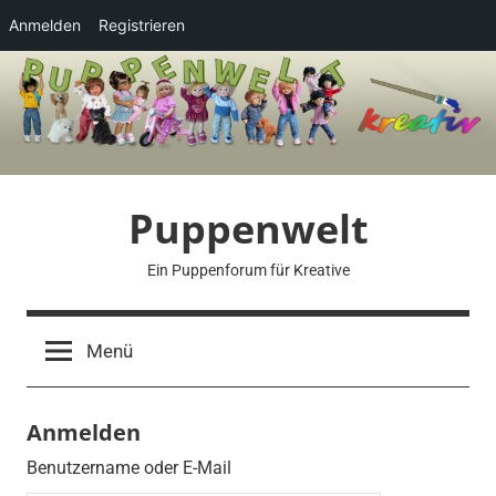
Anmelden
Registrieren
Zum
Inhalt
springen
Puppenwelt
Ein Puppenforum für Kreative
Menü
Anmelden
Benutzername oder E-Mail