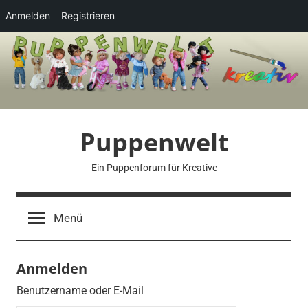
Anmelden
Registrieren
Zum
Inhalt
springen
Puppenwelt
Ein Puppenforum für Kreative
Menü
Anmelden
Benutzername oder E-Mail