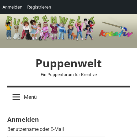
Anmelden
Registrieren
Zum
Inhalt
springen
Puppenwelt
Ein Puppenforum für Kreative
Menü
Anmelden
Benutzername oder E-Mail